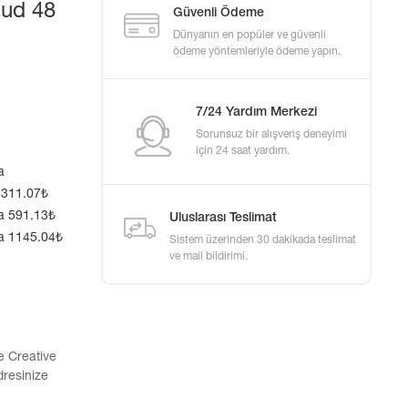
oud 48
Güvenli Ödeme
Dünyanın en popüler ve güvenli
ödeme yöntemleriyle ödeme yapın.
7/24 Yardım Merkezi
Sorunsuz bir alışveriş deneyimi
için 24 saat yardım.
a
 311.07₺
a 591.13₺
Uluslarası Teslimat
ta 1145.04₺
Sistem üzerinden 30 dakikada teslimat
ve mail bildirimi.
e Creative
dresinize