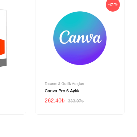
-21%
Tasarım & Grafik Araçları
Canva Pro 6 Aylık
262.40₺
333.97₺