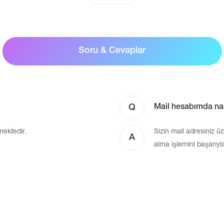
Soru & Cevaplar
Q
Mail hesabımda nası
mektedir.
Sizin mail adresiniz ü
A
alma işlemini başarıyla