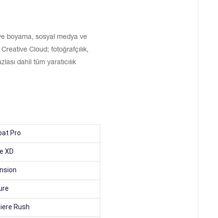
im ve boyama, sosyal medya ve
Creative Cloud; fotoğrafçılık,
ası dahil tüm yaratıcılık
bat Pro
e XD
nsion
ure
iere Rush