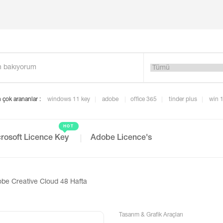
 çok arananlar :
windows 11 key
adobe
office 365
tinder plus
win 
HOT
rosoft Licence Key
Adobe Licence's
be Creative Cloud 48 Hafta
Tasarım & Grafik Araçları