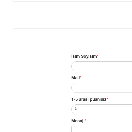
İsim Soyisim
*
Mail
*
1-5 arası puanınız
*
Mesaj
*