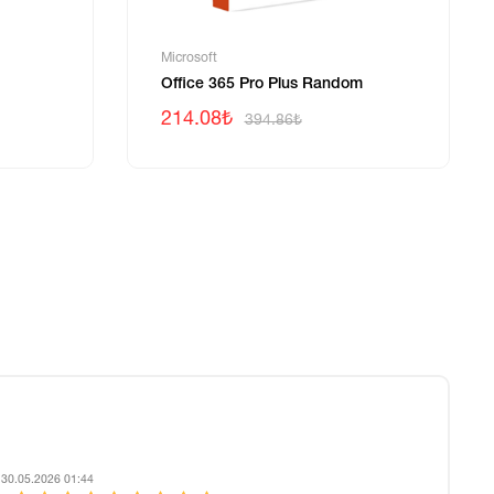
Microsoft
Office 365 Pro Plus Random
214.08₺
394.86₺
 30.05.2026 01:44