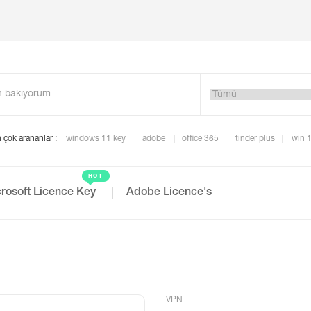
 çok arananlar :
windows 11 key
adobe
office 365
tinder plus
win 
HOT
rosoft Licence Key
Adobe Licence's
VPN