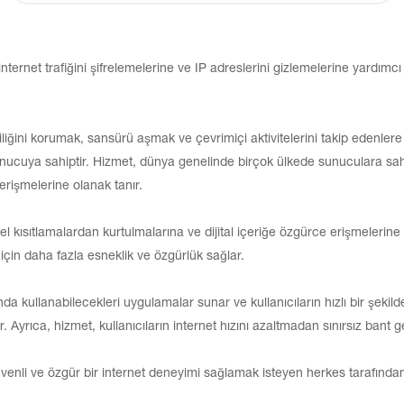
nternet trafiğini şifrelemelerine ve IP adreslerini gizlemelerine yardımcı
zliliğini korumak, sansürü aşmak ve çevrimiçi aktivitelerini takip edenler
 sunucuya sahiptir. Hizmet, dünya genelinde birçok ülkede sunuculara sa
 erişmelerine olanak tanır.
el kısıtlamalardan kurtulmalarına ve dijital içeriğe özgürce erişmelerine 
ri için daha fazla esneklik ve özgürlük sağlar.
nda kullanabilecekleri uygulamalar sunar ve kullanıcıların hızlı bir şekil
Ayrıca, hizmet, kullanıcıların internet hızını azaltmadan sınırsız bant ge
üvenli ve özgür bir internet deneyimi sağlamak isteyen herkes tarafından k