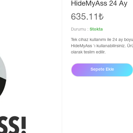
HideMyAss 24 Ay
635.11₺
Durumu :
Stokta
Tek cihaz kullanımı ile 24 ay boy
HideMyAss 'ı kullanabilirsiniz. Ü
olarak teslim edilir.
Sepete Ekle