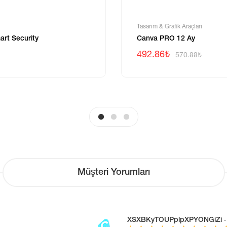
Tasarım & Grafik Araçları
art Security
Canva PRO 12 Ay
492.86₺
570.88₺
Müşteri Yorumları
XSXBKyTOUPplpXPYONGiZi
-