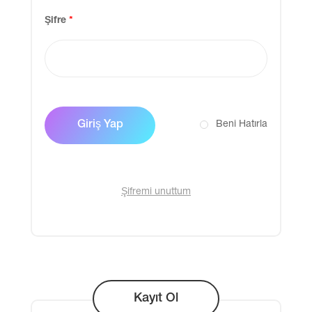
Şifre
*
Giriş Yap
Beni Hatırla
Şifremi unuttum
Kayıt Ol