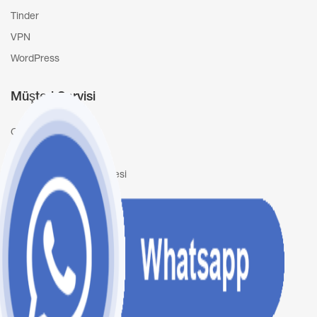
Tinder
VPN
WordPress
Müşteri Servisi
Giriş Yap / Kayıt Ol
İletişim
Mesafeli Satış Sözleşmesi
Geri Ödeme Politikası
Gizlilik Sözleşmesi
Mail Bülteni
Promosyonlar ve kuponlarla ilgili
güncellemeler almak için mail bültenimize
kaydolun.