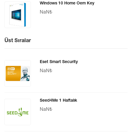
Windows 10 Home Oem Key
NaN₺
Üst Sıralar
Eset Smart Security
NaN₺
Seed4Me 1 Haftalık
NaN₺