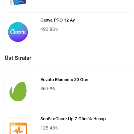
Canva PRO 12 Ay
492.86₺
Üst Sıralar
Envato Elements 30 Gün
86.58₺
SeoSiteCheckUp 7 Günlük Hesap
128.45₺