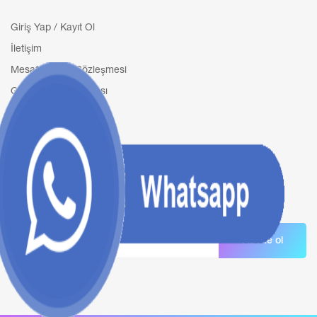
Giriş Yap / Kayıt Ol
İletişim
Mesafeli Satış Sözleşmesi
Geri Ödeme Politikası
Gizlilik Sözleşmesi
Mail Bülteni
Promosyonlar ve kuponlarla ilgili
güncellemeler almak için mail bültenimize
kaydolun.
Abone ol