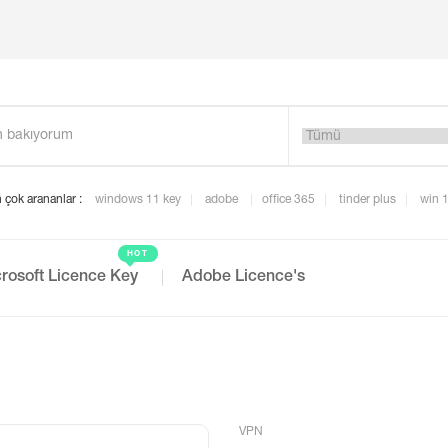
 çok arananlar :
windows 11 key
adobe
office 365
tinder plus
win 
HOT
rosoft Licence Key
Adobe Licence's
VPN