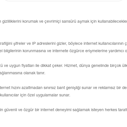
n gizliliklerini korumak ve çevrimiçi sansürü aşmak için kullanabilecekle
afiğini şifreler ve IP adreslerini gizler, böylece internet kullanıcılarının ç
el bilgilerinin korunmasına ve internete özgürce erişmelerine yardımcı o
 ve uygun fiyatları ile dikkat çeker. Hizmet, dünya genelinde birçok ü
bağlanmasına olanak tanır.
ternet hızını azaltmadan sınırsız bant genişliği sunar ve reklamsız bir 
e kullanıcılar için özel uygulamalar sunar.
çin güvenli ve özgür bir internet deneyimi sağlamak isteyen herkes tarafın