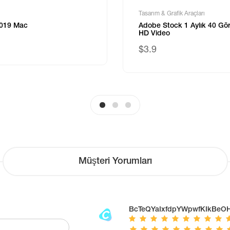
Tasarım & Grafik Araçları
2019 Mac
Adobe Stock 1 Aylık 40 Gör
HD Video
$3.9
Müşteri Yorumları
BcTeQYaIxfdpYWpwfKIkBeO