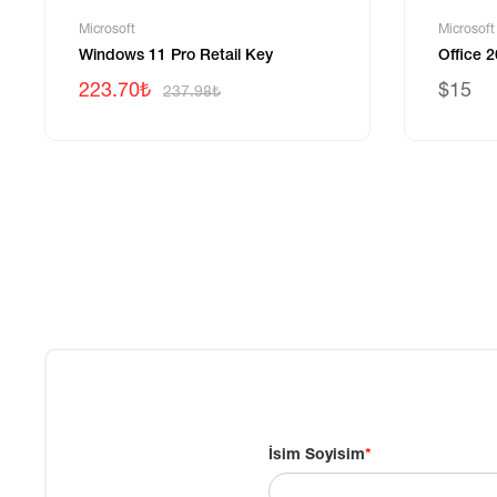
Microsoft
Microsoft
Windows 11 Pro Retail Key
Office 
223.70₺
$15
237.98₺
İsim Soyisim
*