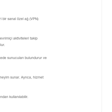
ri bir sanal özel ağ (VPN)
evrimiçi aktiviteleri takip
lur.
lkede sunucuları bulundurur ve
deneyim sunar. Ayrıca, hizmet
dan kullanılabilir.