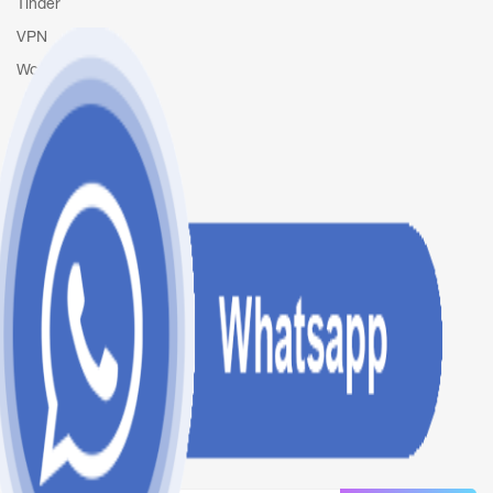
Tinder
VPN
WordPress
Müşteri Servisi
Giriş Yap / Kayıt Ol
İletişim
Mesafeli Satış Sözleşmesi
Geri Ödeme Politikası
Gizlilik Sözleşmesi
Mail Bülteni
Promosyonlar ve kuponlarla ilgili
güncellemeler almak için mail bültenimize
kaydolun.